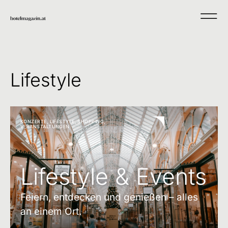
Lifestyle
KONZERTE
,
LIFESTYLE
,
SHOPPING
,
VERANSTALTUNGEN
Lifestyle & Events
Feiern, entdecken und genießen – alles
an einem Ort.