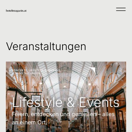
Veranstaltungen
KONZERTE
,
LIFESTYLE
,
SHOPPING
,
VERANSTALTUNGEN
Lifestyle & Events
Feiern, entdecken und genießen – alles
an einem Ort.